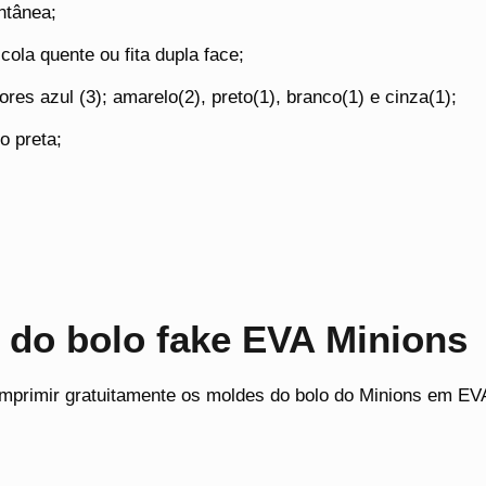
ntânea;
 cola quente ou fita dupla face;
res azul (3); amarelo(2), preto(1), branco(1) e cinza(1);
vo preta;
 do bolo fake EVA Minions
imprimir gratuitamente os moldes do bolo do Minions em EVA