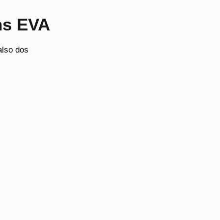
ns EVA
also dos