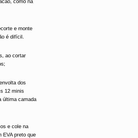
cacão, como na
ecorte e monte
é difícil.
, ao cortar
os;
envolta dos
is 12 minis
na última camada
os e cole na
m EVA preto que