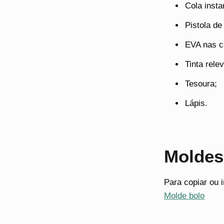
Cola insta
Pistola de
EVA nas co
Tinta rele
Tesoura;
Lápis.
Moldes
Para copiar ou 
Molde bolo