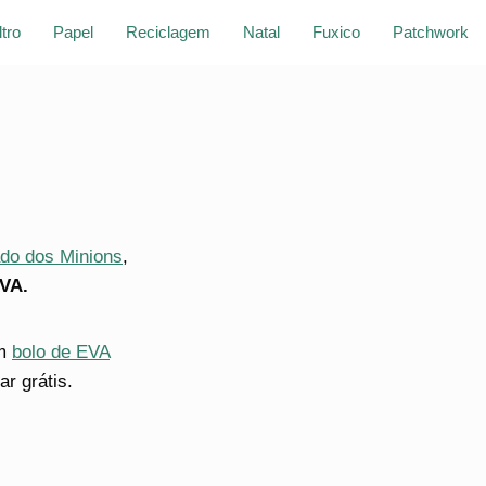
ltro
Papel
Reciclagem
Natal
Fuxico
Patchwork
ado dos Minions
,
EVA.
um
bolo de EVA
r grátis.