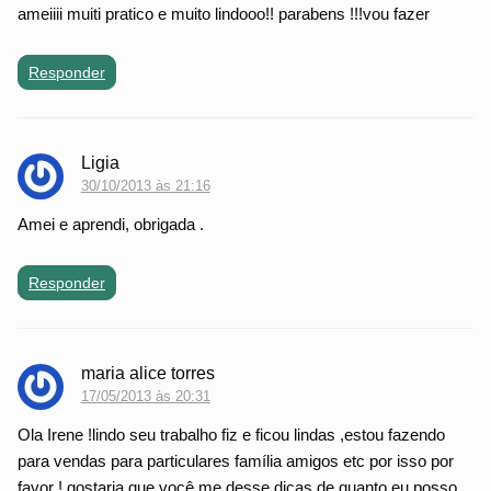
ameiiii muiti pratico e muito lindooo!! parabens !!!vou fazer
Responder
Ligia
30/10/2013 às 21:16
Amei e aprendi, obrigada .
Responder
maria alice torres
17/05/2013 às 20:31
Ola Irene !lindo seu trabalho fiz e ficou lindas ,estou fazendo
para vendas para particulares família amigos etc por isso por
favor ! gostaria que você me desse dicas de quanto eu posso