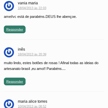
vania maria
18/04/2013 às 22:03
amei!vc está de parabéns.DEUS lhe abençoe.
Responder
inês
18/04/2013 às 20:39
muito lindo, estes botões de rosas ! Afinal todas as ideias do
artesanato brasil ,eu amo!! Parabéns....
Responder
maria alice torres
10/04/2013 às 08:52